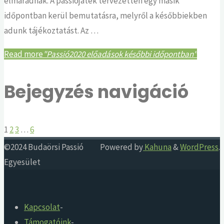
elmaradnak. A passiójáték tervezetten egy másik
időpontban kerül bemutatásra, melyről a későbbiekben
adunk tájékoztatást. Az …
Read more
"Passió2020 előadások későbbi időpontban"
Bejegyzés navigáció
1
2
3
…
6
©2024 Budaörsi Passió
Powered by
Kahuna
&
WordPress
.
Egyesület
Kapcsolat
-
Támogatóink
-