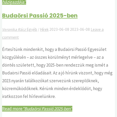
házigazdája"
Budaörsi Passió 2025-ben
Veronika Rácz
Egyéb
/
Hírek
2023-06-08
2023-06-08
Leave a
comment
Értesítünk mindenkit, hogy a Budaörsi Passió Egyesület
közgyűlésén – az összes körülményt mérlegelve – az a
döntés született, hogy 2025-ben rendezzük meg ismét a
Budaörsi Passió előadásait. Az a jó hírünk viszont, hogy még
2023.nyarán találkozókat szervezünk szereplőknek,
közreműködőknek. Kérünk minden érdeklődöt, hogy
iratkozzon fel hírlevelünkre.
Read more
"Budaörsi Passió 2025-ben"