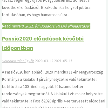
tavasz végén egy újabb Közgyűlésen hoz döntést a
következő előadásról. Bizakodunk a helyzet jobbra
fordulásában, és hogy hamarosan újra …
Read more
"A 2021. évi Budaörsi Passió elhalasztása"
Passió2020 előadások későbbi
időpontban
Veronika Rácz
Egyéb
2020-03-12
2021-05-17
A Passió2020 honlapjáról: 2020. március 11-én Magyarország
Kormánya a kialakult járványhelyzetre való tekintettel
betiltotta a 100 főnél nagyobb létszámú beltéri
rendezvények megtartását. A kialakult vis maior helyzetre
való tekintettel a Passió2020 április 4-re tervezett előadásai