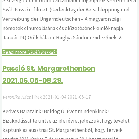
A közelgő 75. évforduló alkalmából fogadjátok szeretettel a
Sváb Passió c. filmet. (Gedenktag der Verschleppung und
Vertreibung der Ungarndeutschen – A magyarországi
németek elhurcolásának és elűzetésének emléknapja.
Január 19.) Örök hála dr. Buglya Sándor rendezőnek. V.
Read more
"Sváb Passió"
Passió St. Margarethenben
2021.06.05-08.29.
Veronika Rácz
Hírek
2021-01-04
2021-05-17
Kedves Barátaink! Boldog Új Évet mindenkinek!
Bizakodással tekintve az idei évre, jelezzük, hogy levelet
kaptunk az ausztriai St. Margarethenből, hogy terveik