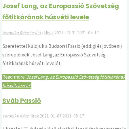
Josef Lang, az Europassió Szövetség
főtitkárának húsvéti levele
Veronika Rácz
Egyéb
/
Hírek
2021-03-31
2021-05-17
Szeretettel küldjük a Budaörsi Passió (eddigi és jövőbeni)
szereplőinek Josef Lang, az Europassió Szövetség
főtitkárának húsvéti levelét.
Read more
"Josef Lang, az Europassió Szövetség főtitkárának
húsvéti levele"
Sváb Passió
Veronika Rácz
Hírek
2021-01-07
2021-05-17