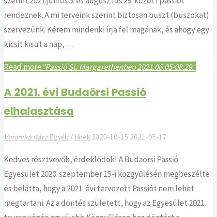
szerint 2021.június 5. és augusztus 29. között passiót
rendeznek. A mi terveink szerint biztosan buszt (buszokat)
szervezünk. Kérem mindenki írja fel magának, és ahogy egy
kicsit kisüt a nap, …
Read more
"Passió St. Margarethenben 2021.06.05-08.29."
A 2021. évi Budaörsi Passió
elhalasztása
Veronika Rácz
Egyéb
/
Hírek
2020-10-15
2021-05-17
Kedves résztvevők, érdeklődök! A Budaörsi Passió
Egyesület 2020. szeptember 15-i közgyűlésén megbeszélte
és belátta, hogy a 2021. évi tervezett Passiót nem lehet
megtartani. Az a döntés született, hogy az Egyesület 2021.