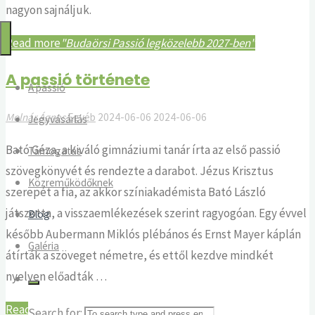
nagyon sajnáljuk.
Passió
2025
Read more
"Budaörsi Passió legközelebb 2027-ben"
A passió története
A passió
Molnár Ágnes
Egyéb
2024-06-06
2024-06-06
Jegyvásárlás
Bató Géza, a kiváló gimnáziumi tanár írta az első passió
Támogatás
szövegkönyvét és rendezte a darabot. Jézus Krisztus
Közreműködőknek
szerepét a fia, az akkor színiakadémista Bató László
játszotta, a visszaemlékezések szerint ragyogóan. Egy évvel
Blog
később Aubermann Miklós plébános és Ernst Mayer káplán
Galéria
átírták a szöveget németre, és ettől kezdve mindkét
nyelven előadták …
Read more
"A passió története"
Search for: