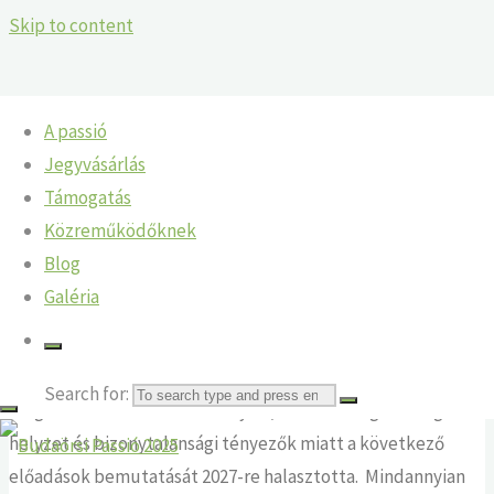
Skip to content
A passió
Blog
Jegyvásárlás
Támogatás
Budaörsi Passió legközelebb 2027-ben
Közreműködőknek
Blog
Veronika Rácz
Egyéb
2024-08-27
2024-08-27
Galéria
A Budaörsi Passió Egyesület 2024.08.16-i közgyűlésén
áttekintette a következő Budaörsi Passió előadások
Search for:
megrendezésének körülményeit, és fennálló gazdasági
helyzet és bizonytalansági tényezők miatt a következő
előadások bemutatását 2027-re halasztotta. Mindannyian
Budaörsi