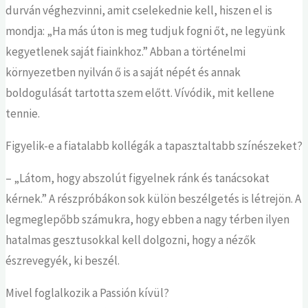
for:
durván véghezvinni, amit cselekednie kell, hiszen el is
mondja: „Ha más úton is meg tudjuk fogni őt, ne legyünk
kegyetlenek saját fiainkhoz.” Abban a történelmi
környezetben nyilván ő is a saját népét és annak
boldogulását tartotta szem előtt. Vívódik, mit kellene
tennie.
Figyelik-e a fiatalabb kollégák a tapasztaltabb színészeket?
– „Látom, hogy abszolút figyelnek ránk és tanácsokat
kérnek.” A részpróbákon sok külön beszélgetés is létrejön. A
legmeglepőbb számukra, hogy ebben a nagy térben ilyen
hatalmas gesztusokkal kell dolgozni, hogy a nézők
észrevegyék, ki beszél.
Mivel foglalkozik a Passión kívül?