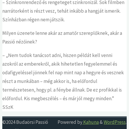
– Szinkronrendező és rengeteget szinkronizál. Sok filmben
narrátorként is részt vesz, tehát inkább a hangját ismerik.
Színházban régen nem játszik.
Milyen üzenete lenne akár az amatőr szereplőknek, akár a
Passió nézőinek?
– „Nem tudok tanácsot adni, hiszen példát kell venni
azokról az emberekről, akik hihetetlen fegyelemmel és
odafigyeléssel jönnek fel nap mint nap a hegyre és vesznek
részt a munkában – még akkor is, ha előfordul
természetesen, hogy pl. a fénybe állnak. De ez profikkal is
előfordul. Kis megbeszélés – és már jól megy minden.”
SSzK
©2024 Budaörsi Passió
Powered by
Kahuna
&
WordPress
.