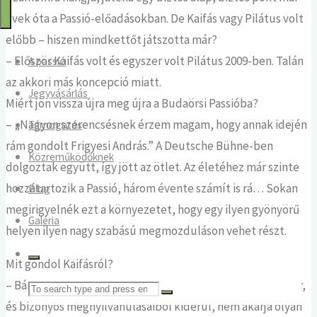
2025
évek óta a Passió-előadásokban. De Kaifás vagy Pilátus volt
előbb – hiszen mindkettőt játszotta már?
– Először Kaifás volt és egyszer volt Pilátus 2009-ben. Talán
A passió
az akkori más koncepció miatt.
Jegyvásárlás
Miért jön vissza újra meg újra a Budaörsi Passióba?
– „Nagyon szerencsésnek érzem magam, hogy annak idején
Támogatás
rám gondolt Frigyesi András.” A Deutsche Bühne-ben
Közreműködőknek
dolgoztak együtt, így jött az ötlet. Az életéhez már szinte
hozzátartozik a Passió, három évente számít is rá… Sokan
Blog
megirigyelnék ezt a környezetet, hogy egy ilyen gyönyörű
Galéria
helyen ilyen nagy szabású megmozduláson vehet részt.
Mit gondol Kaifásról?
– Bár a történet szempontjából negatív alak, de ő is ember,
Search
és bizonyos megnyilvánulásaiból kiderül, nem akarja olyan