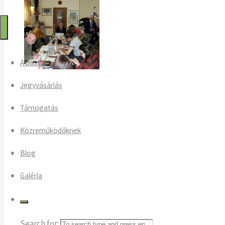
Passió
2025
A passió
Jegyvásárlás
Támogatás
Közreműködőknek
Blog
Galéria
Search for: