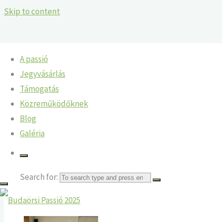
Skip to content
A passió
Jegyvásárlás
Olvasópróba 2018.03.20. Hei
Támogatás
Közreműködőknek
Home
Galéria
Olvasópróba 2018.03.20. Heimatmuseum
Blog
A fotókat készítette Chrestels János.
Galéria
Search for:
Budaörsi