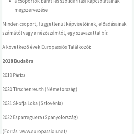
a csoportok baráti és szolidaritási kapcsolatainak
megszervezése
Minden csoport, függetlenül képviselőinek, előadásainak
számától vagy a nézőszámtól, egy szavazattal bír.
A következő évek Europassiós Találkozói:
2018 Budaörs
2019 Párizs
2020 Tirschenreuth (Németország)
2021 Skofja Loka (Szlovénia)
2022 Esparreguera (Spanyolország)
(Forrás: www.europassion.net/