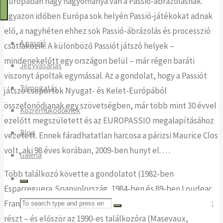
Európában nagy hagyománya van a Passió-ábrázolásnak.
2025
Egyazon időben Európa sok helyén Passió-játékokat adnak
elő, a nagyhéten ehhez sok Passió-ábrázolás és processzió
A passió
csatlakozik. A különböző Passiót játszó helyek –
mindenekelőtt egy országon belül – már régen baráti
Jegyvásárlás
viszonyt ápoltak egymással. Az a gondolat, hogy a Passiót
Támogatás
játszó csoportok Nyugat- és Kelet-Európából
összefonódjanak egy szövetségben, már több mint 30 évvel
Közreműködőknek
ezelőtt megszületett és az EUROPASSIO megalapításához
Blog
vezetett. Ennek fáradhatatlan harcosa a párizsi Maurice Clos
volt, aki 98 éves korában, 2009-ben hunyt el. …
Galéria
Több találkozó követte a gondolatot (1982-ben
Esparreguera,Spanyolország, 1984-ben és 89-ben Loudeac
Search
Franciaország), ezeken francia és spanyol passiósok vettek
részt – és először az 1990-es találkozóra (Masevaux,