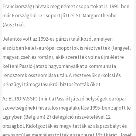
for:
Franciaország) hívtak meg német csoportokat is. 1991-ben
már 6 országból 13 csoport jött el St. Margarethenbe
(Ausztria).
Jelentős volt az 1992-es párizsi találkozó, amelyen
elsőízben kelet-európai csoportok is résztvettek (lengyel,
magyar, cseh és román), akik szerették volna újra életre
kelteni Passió-játszó hagyományaikat a kommunista
rendszerek összeomlása után. A résztvevők erkölcsi és
pénzügyi támogatásukról biztosították őket.
Az EUROPASSIO (mint a Passiót játszó helységek európai
szövetségének) hivatalos megalakulása 1995-ben zajlott le
Lignyben (Belgium) 27 delegáció részvételével 12
országból. Kidolgozták és megvitatták az alapszabályt és
egyhangúlag megválasztották a szervezet főtitkárát, Josef