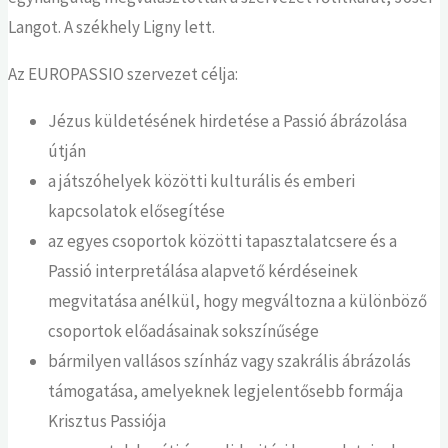
Langot. A székhely Ligny lett.
Az EUROPASSIO szervezet célja:
Jézus küldetésének hirdetése a Passió ábrázolása
útján
a játszóhelyek közötti kulturális és emberi
kapcsolatok elősegítése
az egyes csoportok közötti tapasztalatcsere és a
Passió interpretálása alapvető kérdéseinek
megvitatása anélkül, hogy megváltozna a különböző
csoportok előadásainak sokszínűsége
bármilyen vallásos színház vagy szakrális ábrázolás
támogatása, amelyeknek legjelentősebb formája
Krisztus Passiója