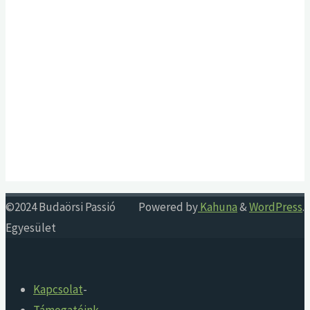
©2024 Budaörsi Passió
Powered by
Kahuna
&
WordPress
.
Egyesület
Kapcsolat
-