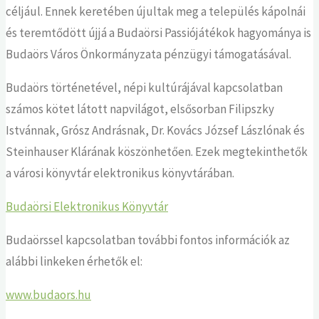
céljául. Ennek keretében újultak meg a település kápolnái
és teremtődött újjá a Budaörsi Passiójátékok hagyománya is
Budaörs Város Önkormányzata pénzügyi támogatásával.
Budaörs történetével, népi kultúrájával kapcsolatban
számos kötet látott napvilágot, elsősorban Filipszky
Istvánnak, Grósz Andrásnak, Dr. Kovács József Lászlónak és
Steinhauser Klárának köszönhetően. Ezek megtekinthetők
a városi könyvtár elektronikus könyvtárában.
Budaörsi Elektronikus Könyvtár
Budaörssel kapcsolatban további fontos információk az
alábbi linkeken érhetők el:
www.budaors.hu