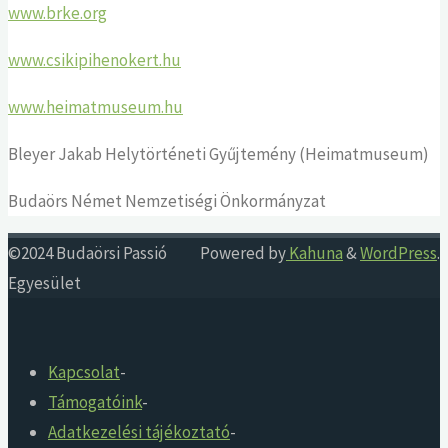
www.brke.org
www.csikipihenokert.hu
www.heimatmuseum.hu
Bleyer Jakab Helytörténeti Gyűjtemény (Heimatmuseum)
Budaörs Német Nemzetiségi Önkormányzat
©2024 Budaörsi Passió
Powered by
Kahuna
&
WordPress
.
Egyesület
Kapcsolat
-
Támogatóink
-
Adatkezelési tájékoztató
-