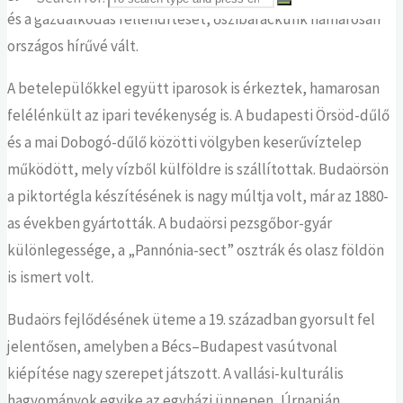
és a gazdálkodás fellendítését, őszibarackunk hamarosan
országos hírűvé vált.
A betelepülőkkel együtt iparosok is érkeztek, hamarosan
felélénkült az ipari tevékenység is. A budapesti Örsöd-dűlő
és a mai Dobogó-dűlő közötti völgyben keserűvíztelep
működött, mely vízből külföldre is szállítottak. Budaörsön
a piktortégla készítésének is nagy múltja volt, már az 1880-
as években gyártották. A budaörsi pezsgőbor-gyár
különlegessége, a „Pannónia-sect” osztrák és olasz földön
is ismert volt.
Budaörs fejlődésének üteme a 19. században gyorsult fel
jelentősen, amelyben a Bécs–Budapest vasútvonal
kiépítése nagy szerepet játszott. A vallási-kulturális
hagyományok egyike az egyházi ünnepen, Úrnapján