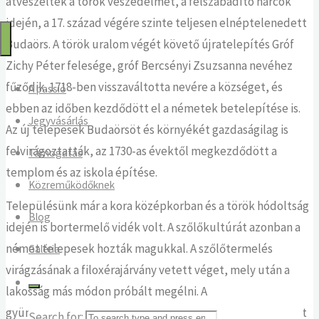
átvészelték a török veszedelmet, a felszabadító harcok
Passió
idején, a 17. század végére szinte teljesen elnéptelenedett
2025
Budaörs. A török uralom végét követő újratelepítés Gróf
Zichy Péter felesége, gróf Bercsényi Zsuzsanna nevéhez
fűződik. 1718-ben visszaváltotta nevére a községet, és
A passió
ebben az időben kezdődött el a németek betelepítése is.
Jegyvásárlás
Az új telepesek Budaörsöt és környékét gazdaságilag is
felvirágoztatták, az 1730-as évektől megkezdődött a
Támogatás
templom és az iskola építése.
Közreműködőknek
Településünk már a kora középkorban és a török hódoltság
Blog
idején is bortermelő vidék volt. A szőlőkultúrát azonban a
német telepesek hozták magukkal. A szőlőtermelés
Galéria
virágzásának a filoxérajárvány vetett véget, mely után a
lakosság más módon próbált megélni. A
gyümölcstermesztés hozta meg számukra az igazi áttörést
Search for: