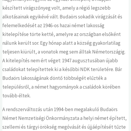
készített virágszőnyeg volt, amely a régió legszebb
alkotásainak egyikévé vált. Budaörs sokadik virágzását és
felemelkedését az 1946-os hazai német lakosság
kitelepítése törte ketté, amelyre az országban elsőként
nálunk került sor. Egy hónap alatt a község gyakorlatilag
teljesen kiürült, a vonatok meg sem álltak Németországig.
A kitelepítés nem ért véget: 1947 augusztusában újabb
családokat telepítettek ki a későbbi NDK területére. Bár
Budaörs lakosságának döntő többségét elűzték a
településről, a német hagyományok a családok körében
tovább éltek.
A rendszerváltozás után 1994-ben megalakuló Budaörs
Német Nemzetiségi Önkormányzata a helyi német épített,
szellemi és tárgyi örökség megóvását és újjáépítését tűzte