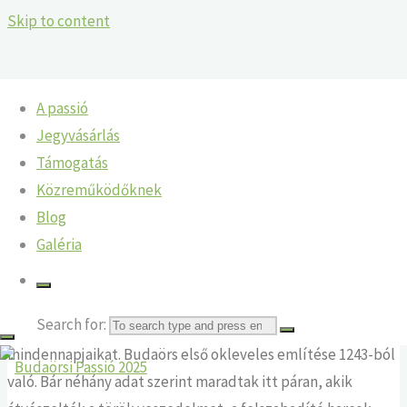
Skip to content
A passió
A budaörsi németek története
Jegyvásárlás
Támogatás
Home
Blog
A budaörsi németek története
Közreműködőknek
Blog
A budaörsi németek története
Galéria
Budaörs területén a rendelkezésre álló források szerint már
négyezer évvel ezelőtt is éltek emberek. A vaskor vége után
Search for:
a kelták, utánuk a rómaiak töltötték e helyen
mindennapjaikat. Budaörs első okleveles említése 1243-ból
való. Bár néhány adat szerint maradtak itt páran, akik
Budaörsi